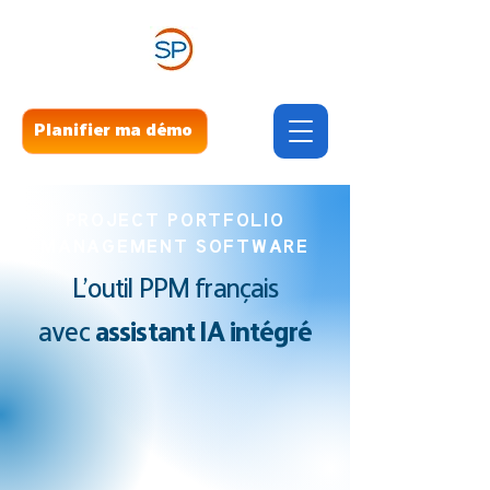
Planifier ma démo
PROJECT PORTFOLIO
MANAGEMENT SOFTWARE
L’outil PPM français
avec
assistant
IA intégré