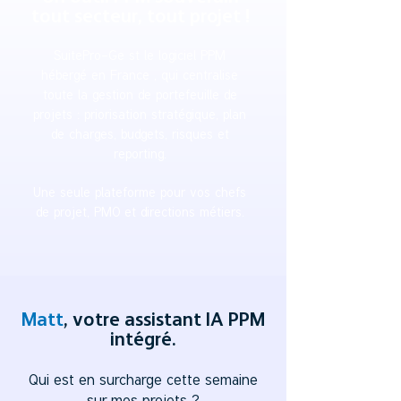
tout secteur, tout projet !
SuitePro-Ge st le logiciel PPM
hébergé en France , qui centralise
toute la gestion de portefeuille de
projets : priorisation stratégique, plan
de charges, budgets, risques et
reporting.
Une seule plateforme pour vos chefs
de projet, PMO et directions métiers.
Matt
, votre assistant IA PPM
intégré.
Qui est en surcharge cette semaine
sur mes projets ?