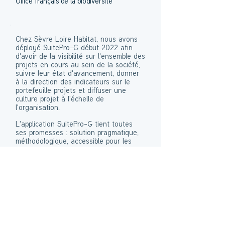
Office français de la biodiversité
Chez Sèvre Loire Habitat, nous avons
déployé SuitePro-G début 2022 afin
d'avoir de la visibilité sur l'ensemble des
projets en cours au sein de la société,
suivre leur état d'avancement, donner
à la direction des indicateurs sur le
portefeuille projets et diffuser une
culture projet à l'échelle de
l'organisation.
L'application SuitePro-G tient toutes
ses promesses : solution pragmatique,
méthodologique, accessible pour les
collaborateurs.
L'éditeur IQar est agile, très à l'écoute
des retours clients pour une évolution
continue de l'application. Je suis
convaincu que nous avons fait le bon
choix en adoptant SuitePro-G qui me
paraît bien adapté à notre organisation
et à notre activité.