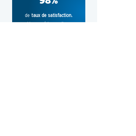
98%
de
taux de satisfaction.
Une expérience client
inégalée !
98%
de nos clients constatent
une efficacité accrue dans
leur quotidien !