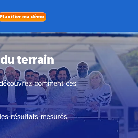
Planifier ma démo
 du terrain
s, découvrez comment ces
es résultats mesurés.