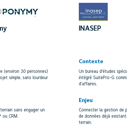
my
INASEP
ET ESN
BUREAU D'ETUDES
Contexte
ire (environ 30 personnes)
Un bureau d'études spécia
ojet simple, sans lourdeur
intégré SuitePro-G comme
d'affaires.
Enjeu
e terrain sans engager un
Connecter la gestion de p
RP ou CRM.
de données déjà existant,
terrain.