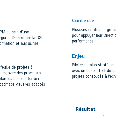
SECTEUR BANCAIR
TAIRE
Contexte
Plusieurs entités du gro
PPM au sein d'une
pour appuyer leur Directio
rgure, démarré par la DSI
performance.
ormation et aux usines.
Enjeu
Piloter un plan stratégiq
euille de projets à
avec un besoin fort de g
tiers, avec des processus
projets consolidée à l'éc
elon les besoins terrain
oadmaps visuelles adaptés
Résultat