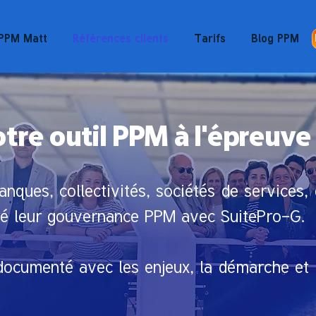
 PPM Matt
Références clients
Tarifs
Blog PPM
notre outil PPM à l'épreuve
anques, collectivités, sociétés de service
uré leur gouvernance PPM avec SuitePro-G.
ocumenté avec les enjeux, la démarche et l